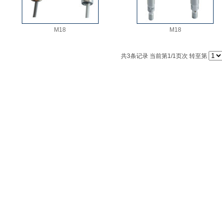
M18
M18
共
3
条记录 当前第
1
/1页次 转至第