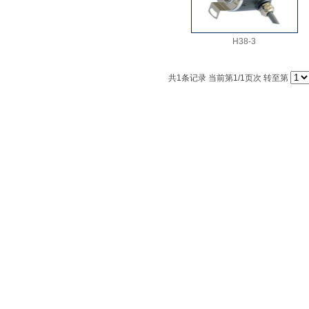
H38-3
共
1
条记录 当前第
1
/1页次 转至第