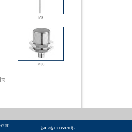
M8
M30
页
技合作园）
苏ICP备18035970号-1