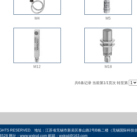
M4
M5
M12
M18
共
6
条记录 当前第
1
/1页次 转至第
L RIGHTS RESERVED. 地址：江苏省无锡市新吴区泰山路2号B栋二楼（无锡国际科
04528 网址：www.wxksd.com 邮箱：wxksd@163.com